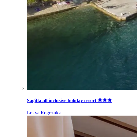
Sagitta all inclusive holiday resort
Lokva Rogoznica