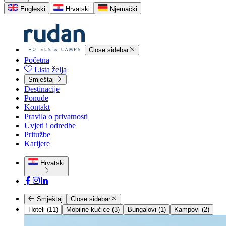
Engleski
Hrvatski
Njemački
Close sidebar
Početna
Lista želja
Smještaj
Destinacije
Ponude
Kontakt
Pravila o privatnosti
Uvjeti i odredbe
Pritužbe
Karijere
Hrvatski
Smještaj
Close sidebar
Hoteli (11)
Mobilne kućice (3)
Bungalovi (1)
Kampovi (2)