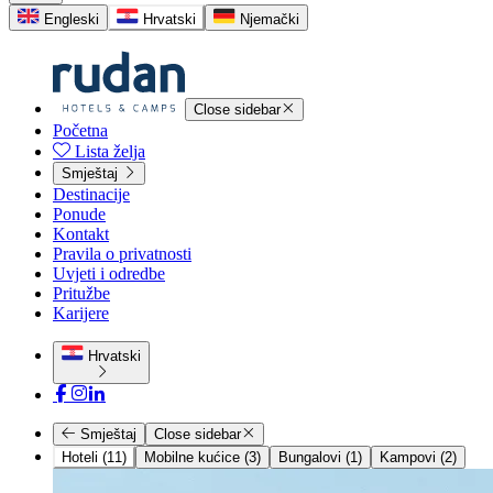
Engleski
Hrvatski
Njemački
Close sidebar
Početna
Lista želja
Smještaj
Destinacije
Ponude
Kontakt
Pravila o privatnosti
Uvjeti i odredbe
Pritužbe
Karijere
Hrvatski
Smještaj
Close sidebar
Hoteli (11)
Mobilne kućice (3)
Bungalovi (1)
Kampovi (2)