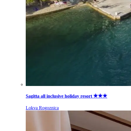
Sagitta all inclusive holiday resort
Lokva Rogoznica