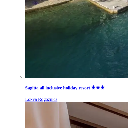
Sagitta all inclusive holiday resort
Lokva Rogoznica