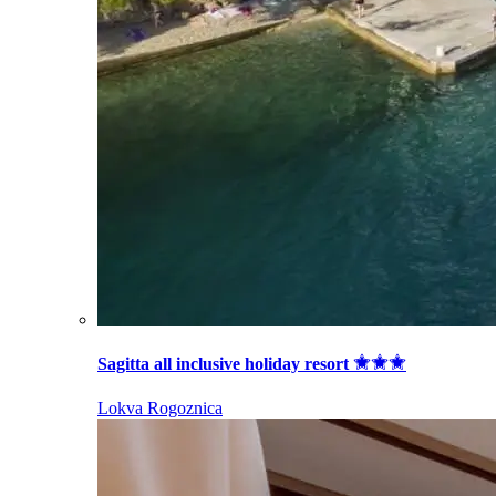
Sagitta all inclusive holiday resort
Lokva Rogoznica